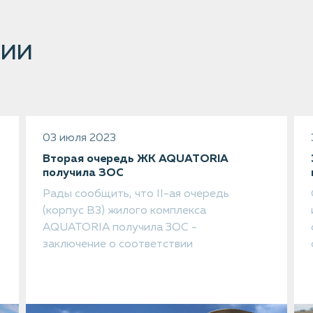
ции
03 июля 2023
Вторая очередь ЖК AQUATORIA
получила ЗОС
Рады сообщить, что II-ая очередь
(корпус В3) жилого комплекса
AQUATORIA получила ЗОС -
заключение о соответствии