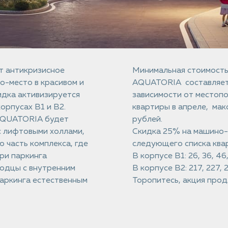
т антикризисное
Минимальная стоимость
о-место в красивом и
AQUATORIA составляет 
идка активизируется
зависимости от местопо
корпусах B1 и B2.
квартиры в апреле, ма
 AQUATORIA будет
рублей.
с лифтовыми холлами,
Скидка 25% на машино-
 часть комплекса, где
следующего списка ква
ри паркинга
В корпусе B1: 26, 36, 46,
одцы с внутренним
В корпусе В2: 217, 227, 
паркинга естественным
Торопитесь, акция прод