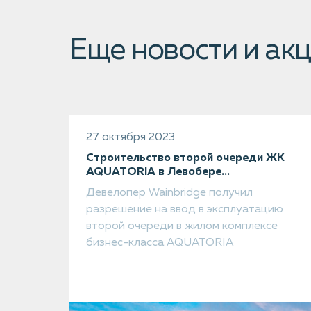
Еще новости и ак
27 октября 2023
Строительство второй очереди ЖК
AQUATORIA в Левобере...
Девелопер Wainbridge получил
разрешение на ввод в эксплуатацию
второй очереди в жилом комплексе
бизнес-класса AQUATORIA