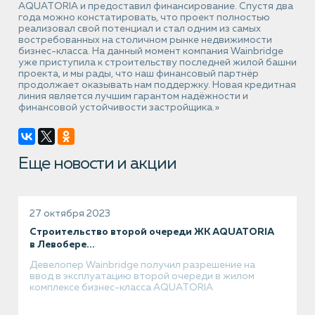
AQUATORIA и предоставил финансирование. Спустя два
года можно констатировать, что проект полностью
реализовал свой потенциал и стал одним из самых
востребованных на столичном рынке недвижимости
бизнес-класса. На данный момент компания Wainbridge
уже приступила к строительству последней жилой башни
проекта, и мы рады, что наш финансовый партнёр
продолжает оказывать нам поддержку. Новая кредитная
линия является лучшим гарантом надёжности и
финансовой устойчивости застройщика.»
Еще новости и акции
27 октября 2023
Строительство второй очереди ЖК AQUATORIA
в Левобере...
Девелопер Wainbridge получил разрешение на
ввод в эксплуатацию второй очереди в жилом
комплексе бизнес-класса AQUATORIA