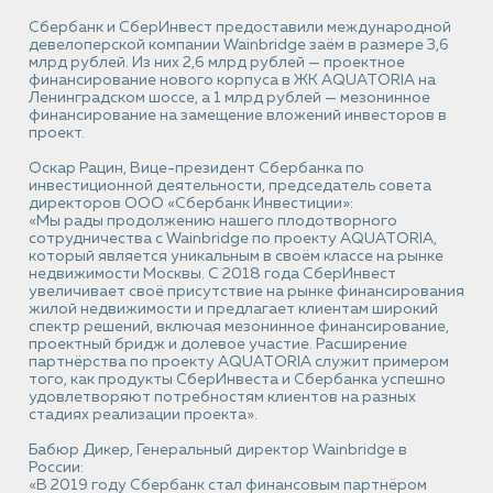
Сбербанк и СберИнвест предоставили международной
девелоперской компании Wainbridge заём в размере 3,6
млрд рублей. Из них 2,6 млрд рублей — проектное
финансирование нового корпуса в ЖК AQUATORIA на
Ленинградском шоссе, а 1 млрд рублей — мезонинное
финансирование на замещение вложений инвесторов в
проект.
Оскар Рацин, Вице-президент Сбербанка по
инвестиционной деятельности, председатель совета
директоров ООО «Сбербанк Инвестиции»:
«Мы рады продолжению нашего плодотворного
сотрудничества с Wainbridge по проекту AQUATORIA,
который является уникальным в своём классе на рынке
недвижимости Москвы. С 2018 года СберИнвест
увеличивает своё присутствие на рынке финансирования
жилой недвижимости и предлагает клиентам широкий
спектр решений, включая мезонинное финансирование,
проектный бридж и долевое участие. Расширение
партнёрства по проекту AQUATORIA служит примером
того, как продукты СберИнвеста и Сбербанка успешно
удовлетворяют потребностям клиентов на разных
стадиях реализации проекта».
Бабюр Дикер, Генеральный директор Wainbridge в
России:
«В 2019 году Сбербанк стал финансовым партнёром