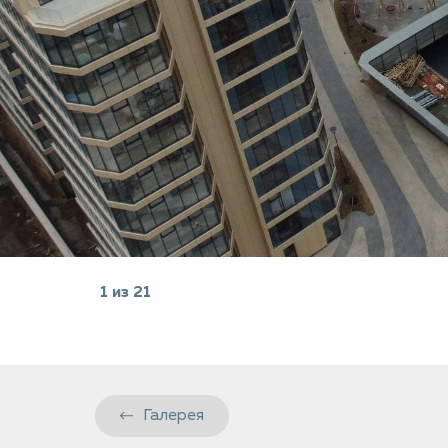
1
из
21
Галерея